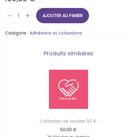
i
o
n
AJOUTER AU PANIER
q
u
Catégorie :
Adhésions et cotisations
a
n
t
Produits similaires
i
t
é
d
e
C
o
t
i
Cotisation de soutien 50 €
s
a
50,00
€
t